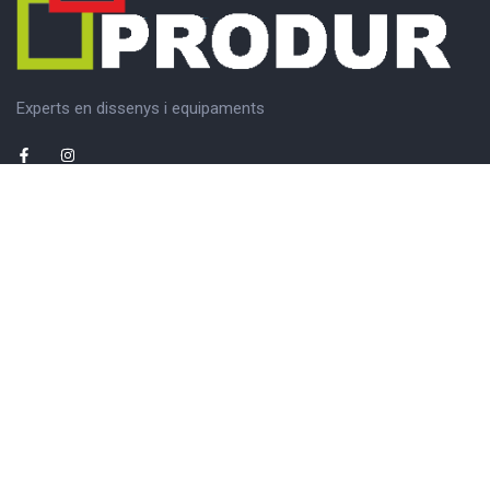
Experts en dissenys i equipaments
Mapa del lloc
Inici
Empresa
Productes
Projectes
Catàlegs
Contacte