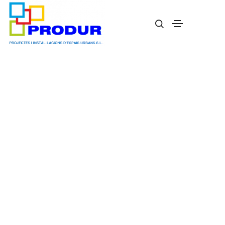
Captafaros reflectantes Shine