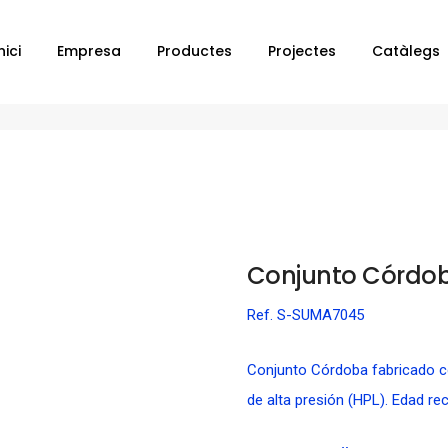
nici
Empresa
Productes
Projectes
Catàlegs
Conjunto Córdoba
Conjunto Córdo
Ref. S-SUMA7045
Conjunto Córdoba fabricado c
de alta presión (HPL). Edad r