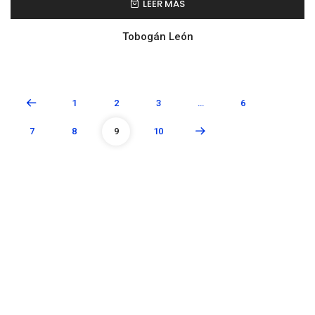
LEER MÁS
Tobogán León
1
2
3
…
6
7
8
9
10